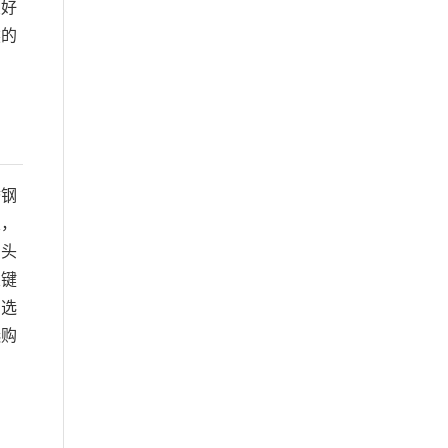
友好
然的
锈钢
次，
圆头
关键
。选
选购