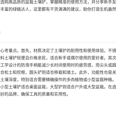
何选购高品质的盆栽土壤铲，掌握精准的使用方法，并分享新手
验丰富的绿植达人，这里都有干货满满的建议，助你打造生机盎
铲
核心考量点。首先，材质决定了土壤铲的耐用性和使用体验。不
塑料土壤铲轻便且价格亲民，适合新手或偶尔使用的爱好者。其
体工学设计的防滑手柄能减少长时间使用时的疲劳感，而尖头或
适合松土和挖根，圆头铲则适合移栽和填土。此外，功能性也是
制土壤深度，特别适合需要精确操作的多肉植物或小型盆栽种植
：小型土壤铲适合桌面盆栽，大型铲则适合户外或大型盆栽。在
碑好的品牌，确保工具的质量和实用性。