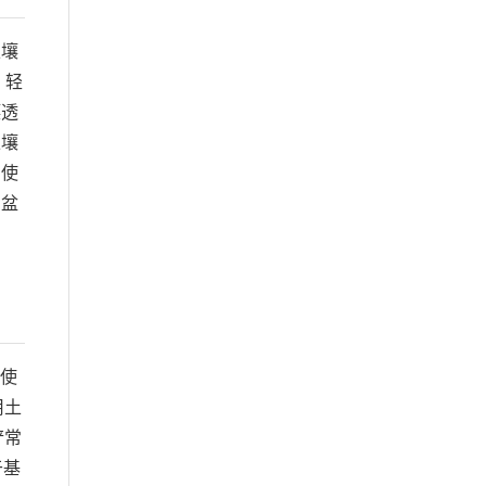
土壤
，轻
壤透
土壤
，使
的盆
：使
用土
铲常
于基