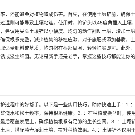
效率，还能避免对植物造成伤害。首先，在使用土壤铲前，确保
过湿则可能导致土壤粘连。使用时，将铲头以45度角插入土壤
作，建议用尖头土壤铲以小幅度、均匀的动作翻动土壤，增加土
，确保根系完整，减少植物的移植应激。对于施肥或添加基质，
挖取适量肥料或基质，均匀撒在根部周围，轻轻拍实即可。此外
生锈或滋生细菌。无论是新手还是老手，掌握这些技巧都能让你
护过程中的好帮手。以下是一些实用技巧，助你快速上手：1. 
整浇水和松土频率，保持根系健康。2. ：在种植或换盆时，使
最后覆盖表层土，确保植物根系有足够的生长空间。3. ：土壤
土后，搭配喷壶湿润土壤，提升种植效果。4. ：土壤铲不仅用