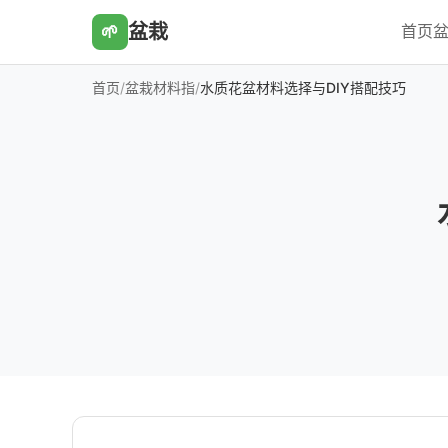
盆栽
首页
盆
🌱
首页
/
盆栽材料指
/
水质花盆材料选择与DIY搭配技巧