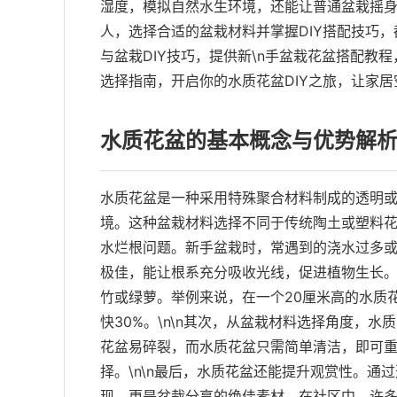
湿度，模拟自然水生环境，还能让普通盆栽摇
人，选择合适的盆栽材料并掌握DIY搭配技巧
与盆栽DIY技巧，提供新\n手盆栽花盆搭配
选择指南，开启你的水质花盆DIY之旅，让家
水质花盆的基本概念与优势解
水质花盆是一种采用特殊聚合材料制成的透明
境。这种盆栽材料选择不同于传统陶土或塑料
水烂根问题。新手盆栽时，常遇到的浇水过多或
极佳，能让根系充分吸收光线，促进植物生长。
竹或绿萝。举例来说，在一个20厘米高的水质
快30%。\n\n其次，从盆栽材料选择角度，
花盆易碎裂，而水质花盆只需简单清洁，即可
择。\n\n最后，水质花盆还能提升观赏性。
现，更是盆栽分享的绝佳素材。在社区中，许多