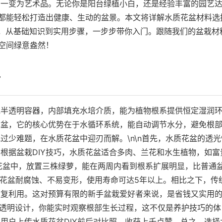
身一变为艺术品。无论你是阳台绿植小白，还是经验丰富的园艺
，都能轻松打造出健康、生动的盆景。本文将详解水质花盆材料选
教程，从基础知识到实用步骤，一步步带你入门。跟随我们的盆栽材
居空间绿意盎然！
析
或半透明容器，内部填充水培介质，能为植物根系提供恒定湿润
花盆，它的核心优势在于水循环系统，能自动调节水分，避免根
过少难题，在水质花盆中迎刃而解。\n\n首先，水质花盆的透光
根据盆栽DIY技巧，水质花盆适合多肉、兰花和水生植物，如富
花盆中，放置三株绿萝，能在两周内看到根系扩展明显，比普通
水质花盆耐腐蚀、不易变形，使用寿命可达5年以上。相比之下，传
重复利用。这对预算有限的新手盆栽爱好者来说，是省钱又实用
通过透明设计，你能实时观察根部生长过程，这不仅是养护技巧的体
用户上传水质花盆DIY前后对比照，收获上千点赞。总之，选择