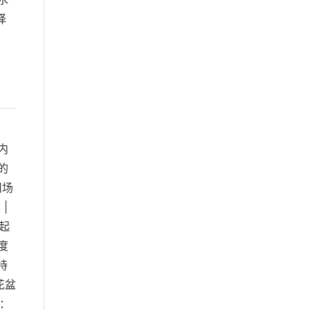
择
内
的
用场
 |
格起
度
持
花盆
s：