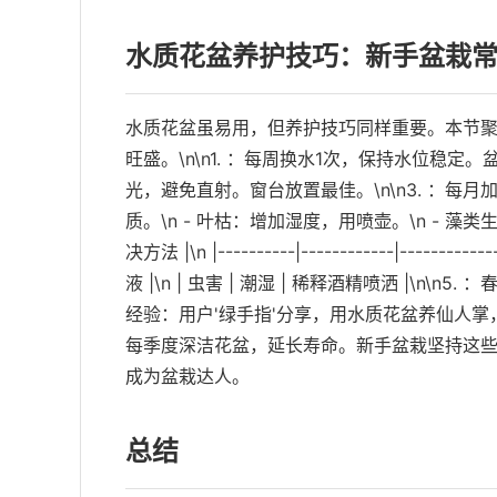
水质花盆养护技巧：新手盆栽
水质花盆虽易用，但养护技巧同样重要。本节
旺盛。\n\n1. ：每周换水1次，保持水位稳定。盆
光，避免直射。窗台放置最佳。\n\n3. ：每月加
质。\n - 叶枯：增加湿度，用喷壶。\n - 藻类生
决方法 |\n |----------|------------|-------
液 |\n | 虫害 | 潮湿 | 稀释酒精喷洒 |\
经验：用户'绿手指'分享，用水质花盆养仙人掌，
每季度深洁花盆，延长寿命。新手盆栽坚持这些
成为盆栽达人。
总结