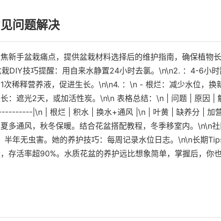
常见问题解决
聚焦新手盆栽痛点，提供盆栽材料选择后的维护指南，确保植物
栽DIY技巧提醒：用自来水静置24小时去氯。\n\n2. ：4-6小
1次稀释营养液，促进生长。\n\n4. ：\n - 根烂：减少水位，换
长：遮光2天，或加活性炭。\n\n 表格总结：\n | 问题 | 原因 | 
---------------|\n | 根烂 | 积水 | 换水+通风 |\n | 叶黄 | 缺养分 | 
n\n5. ：春夏多通风，秋冬保暖。结合花盆搭配教程，冬季移室内。\n\n
半年无虫害。她的养护技巧：每周记录水位日志。\n\n长期Tip
，存活率超90%。水质花盆的养护远比想象简单，掌握后，你