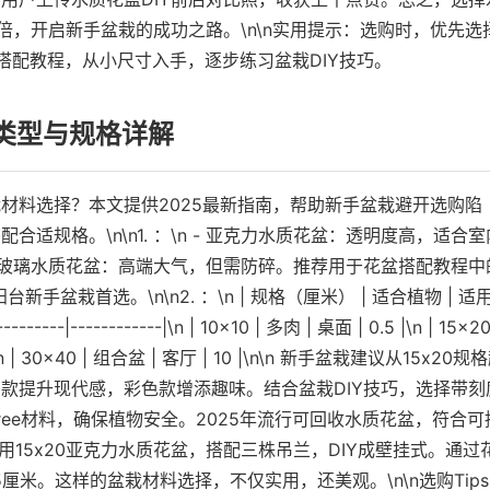
倍，开启新手盆栽的成功之路。\n\n实用提示：选购时，优先选
搭配教程，从小尺寸入手，逐步练习盆栽DIY技巧。
：类型与规格详解
材料选择？本文提供2025最新指南，帮助新手盆栽避开选购陷
规格。\n\n1. ：\n - 亚克力水质花盆：透明度高，适合室
 - 玻璃水质花盆：高端大气，但需防碎。推荐用于花盆搭配教程中
手盆栽首选。\n\n2. ：\n | 规格（厘米） | 适合植物 | 适
--------|------------|\n | 10x10 | 多肉 | 桌面 | 0.5 |\n | 15x20
5 |\n | 30x40 | 组合盆 | 客厅 | 10 |\n\n 新手盆栽建议从15x20规
透明款提升现代感，彩色款增添趣味。结合盆栽DIY技巧，选择带刻
A-free材料，确保植物安全。2025年流行可回收水质花盆，符合可
用15x20亚克力水质花盆，搭配三株吊兰，DIY成壁挂式。通过
米。这样的盆栽材料选择，不仅实用，还美观。\n\n选购Tip