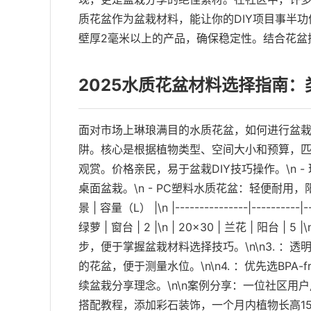
质花盆作为盆栽材料，能让你的DIY项目事半功
壁厚2毫米以上的产品，确保稳定性。结合花盆
2025水质花盆材料选择指南
面对市场上琳琅满目的水质花盆，如何进行盆栽
阱。核心是根据植物类型、空间大小和预算，匹配合适
观赏。价格亲民，易于盆栽DIY技巧操作。\n
桌面盆栽。\n - PC塑料水质花盆：轻便耐用，阳台新
景 | 容量（L） |\n |---------------|----------|--
绿萝 | 窗台 | 2 |\n | 20x30 | 兰花 | 阳台 | 
步，便于掌握盆栽材料选择技巧。\n\n3. ：
的花盆，便于测量水位。\n\n4. ：优先选BP
续盆栽分享理念。\n\n案例分享：一位社区用户
搭配教程，添加彩石装饰，一个月内植物长高15厘