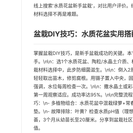
线上搜索'水质花盆新手盆栽'，对比用户评价。
材料选择不再是难题。
盆栽DIY技巧：水质花盆实用
掌握盆栽DIY技巧，是新手盆栽成功的关键。本
手。\n\n：选1个水质花盆、陶粒/水晶土介质
栽材料选择中，此步防细菌滋生。\n\n：倒入2
轻轻取出苗木，修剪腐根。用镊子置入中央，固定
强调，水位每周检查一次。\n\n：撒水晶土或
第一周观察适应。成功率达95%。\n\n完整流程
巧：\n- 多植物组合：水质花盆中混栽绿萝+常
垫。\n- 故障排除：叶黄？检查水质pH值（理想
荟，3个月从幼苗长至20厘米。分享到盆栽社区
值。