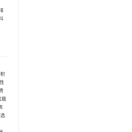
达
择
料
环
部积
性
贵
盆栽
统
的选
水