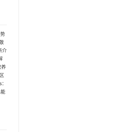
长势
时散
新介
解
加营养
社区
s：
也能