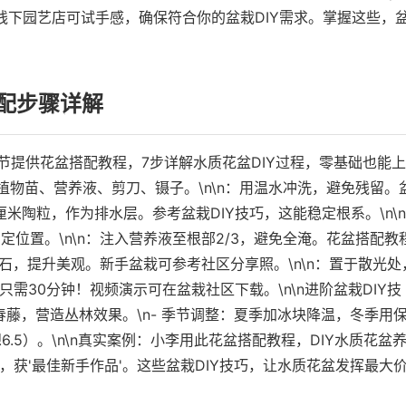
线下园艺店可试手感，确保符合你的盆栽DIY需求。掌握这些，
搭配步骤详解
节提供花盆搭配教程，7步详解水质花盆DIY过程，零基础也能上
、植物苗、营养液、剪刀、镊子。\n\n：用温水冲洗，避免残留。
厘米陶粒，作为排水层。参考盆栽DIY技巧，这能稳定根系。\n\
位置。\n\n：注入营养液至根部2/3，避免全淹。花盆搭配教
彩石，提升美观。新手盆栽可参考社区分享照。\n\n：置于散光处
只需30分钟！视频演示可在盆栽社区下载。\n\n进阶盆栽DIY技
春藤，营造丛林效果。\n- 季节调整：夏季加冰块降温，冬季用
6.5）。\n\n真实案例：小李用此花盆搭配教程，DIY水质花盆
，获'最佳新手作品'。这些盆栽DIY技巧，让水质花盆发挥最大